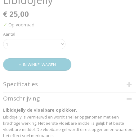
LibidoJelly
 SEKS ARTIKELEN
€ 25,00
✓
Op voorraad
Aantal
IN WINKELWAGEN
Specificaties
Productcode
Omschrijving
2337
EAN code
LibidoJelly de vloeibare opkikker.
8718247420018
LibidoJelly is vernieuwd en wordt sneller opgenomen met een
krachtige werking. Het eerste vloeibare middel is gelijk het beste
vloeibare middel. De vloeibare gel wordt direct opgenomen waardoor
het effect snel merkbaar is.