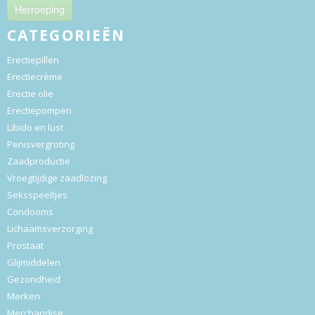
Herroeping
CATEGORIEËN
Erectiepillen
Erectiecrème
Erectie olie
Erectiepompen
Libido en lust
Penisvergroting
Zaadproductie
Vroegtijdige zaadlozing
Seksspeeltjes
Condooms
Lichaamsverzorging
Prostaat
Glijmiddelen
Gezondheid
Merken
Merchandise