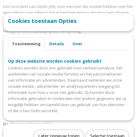
Een voordeel van Libido Jelly voor mensen die moeite hebben met het
doorslikken van pillen is dat je het heel eenvoudig door een glaasje
water kunt mengen en het dan als een glas limonade opdrinkt. Dit
Cookies toestaan Opties
heeft geen enkele invloed op de snelle opname. Vooral mannen op
leeftijd ervaren Libido Jelly als heel prettig.
Toestemming
Details
Over
Ingrediënten per sachet van 10 ml:
Ginkgo Biloba (10 mg), Muira
Puama (10 mg), Maca-Wortel (10 mg), E202, E211, E330, E415, E955, E967,
Water tot q.s.
Op deze website worden cookies gebruikt
Cookies worden door ons gebruikt voor verkeersanalyse, het
Allergenen:
Geen
aanbieden van sociale media-functies en het personaliseren
van informatie en advertenties. Daarnaast verlenen we onze
Gebruiksadvies:
Neem 1 sachet in voor aanvang van de seksuele
sociale media-, advertentie- en analysepartners toegang tot
activiteit. Neem niet meer dan 2 sachets per dag.
informatie over hoe u onze site gebruikt. Zij kunnen deze
informatie gebruiken in combinatie met andere gegevens die zij
Voedingssupplementen zijn geen vervanging voor een gezonde
mogelijk hebben verzameld door uw gebruik van hun diensten
voeding en levensstijl. Houd voedingssupplementen buiten het bereik
of die u hen hebt verstrekt.
van kinderen. Bewaren op een koele, donkere en droge plek.
Doelgroep:
Mannen (18+)
Later opnieuw tonen
Selectie toestaan
Verpakking:
Doosje met 7 sachets van 10 ml