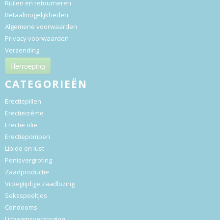
Ruilen en retourneren
Betaalmogelijkheden
Algemene voorwaarden
Privacy voorwaarden
Verzending
Herroeping
CATEGORIEËN
Erectiepillen
Erectiecrème
Erectie olie
Erectiepompen
Libido en lust
Penisvergroting
Zaadproductie
Vroegtijdige zaadlozing
Seksspeeltjes
Condooms
Lichaamsverzorging