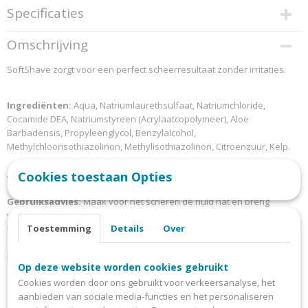
Specificaties
 SEKS ARTIKELEN
Productcode
Omschrijving
2618
SoftShave zorgt voor een perfect scheerresultaat zonder irritaties.
EAN code
8718247420773
Ingrediënten:
Aqua, Natriumlaurethsulfaat, Natriumchloride,
Cocamide DEA, Natriumstyreen (Acrylaatcopolymeer), Aloe
Barbadensis, Propyleenglycol, Benzylalcohol,
Methylchloorisothiazolinon, Methylisothiazolinon, Citroenzuur, Kelp.
Allergenen:
Geen
Cookies toestaan Opties
Gebruiksadvies:
Maak voor het scheren de huid nat en breng
vervolgens een beetje van het schuim aan op de te scheren
Toestemming
Details
Over
lichaamsdelen. Wacht 30 seconden voor het beste resultaat. U kunt nu
de huid scheren zonder last van scheerbultjes te krijgen. Naspoelen
met lauwwarm water en uw huid is voelbaar gladder en zachter.
Op deze website worden cookies gebruikt
Cookies worden door ons gebruikt voor verkeersanalyse, het
Doelgroep:
Mannen en vrouwen (18+)
aanbieden van sociale media-functies en het personaliseren