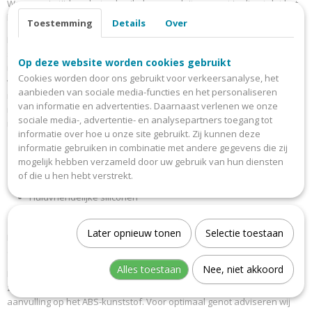
Wanneer je tijdens het gebruik de ogen sluit, vergeet je direct dat het
hier om een speeltje gaat!
Toestemming
Details
Over
Het mannelijke ontwerp in elegant zwart maakt de masturbator een
stijlvol speeltje voor moderne mannen. Het ideale formaat ligt perfect
Op deze website worden cookies gebruikt
in de hand en zorgt voor een prettige bediening, ook als het er even
Cookies worden door ons gebruikt voor verkeersanalyse, het
wild aan toe gaat. Dankzij de oplaadbare batterijen is de masturbator
aanbieden van sociale media-functies en het personaliseren
niet alleen goed voor jou, maar ook voor het milieu. Als je speeltje
van informatie en advertenties. Daarnaast verlenen we onze
meer energie nodig heeft, kun je hem eenvoudig opladen met de
sociale media-, advertentie- en analysepartners toegang tot
meegeleverde USB-kabel en kun je weer van voren af aan beginnen.
informatie over hoe u onze site gebruikt. Zij kunnen deze
Waterdicht (IPX7).
informatie gebruiken in combinatie met andere gegevens die zij
mogelijk hebben verzameld door uw gebruik van hun diensten
70 vibratieprogramma's
of die u hen hebt verstrekt.
Opwarmfunctie
Huidvriendelijke siliconen
Oplaadbaar inclusief USB oplaadkabel
Later opnieuw tonen
Selectie toestaan
Ben je op zoek naar een speeltje dat net zo realitisch aanvoelt als een
echte vrijpartij? Dan is er nu de Satisfyer Men Heat Vibration.
Alles toestaan
Nee, niet akkoord
De zachte en huidvriendelijke siliconen zijn heerlijk soepel, passen
zich snel aan naar je lichaamstemperatuur en vormen een perfecte
aanvulling op het ABS-kunststof. Voor optimaal genot adviseren wij